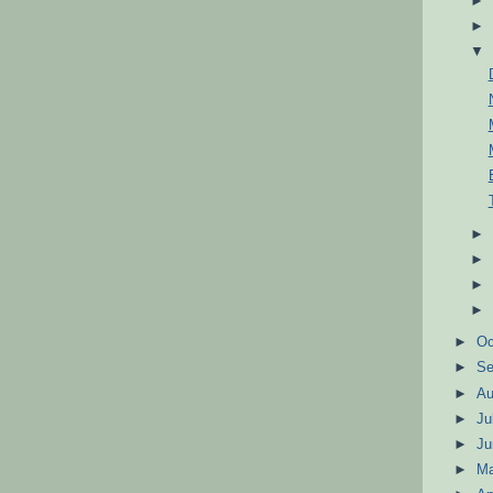
►
Oc
►
S
►
A
►
Ju
►
J
►
M