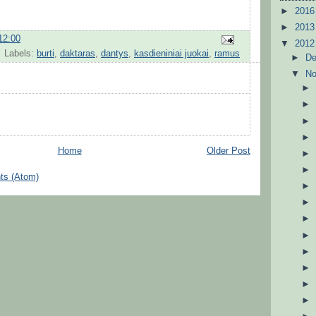
►
201
►
201
12:00
▼
201
Labels:
burti
,
daktaras
,
dantys
,
kasdieniniai juokai
,
ramus
►
D
▼
N
Home
Older Post
ts (Atom)