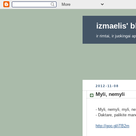
izmaelis' 
ir rimtai, ir juokingai
2012-11-08
Myli, nemyli
- Myli, nemyli, myli, ne
- Daktare, palikite ma
http://goo.gl/iTB2m