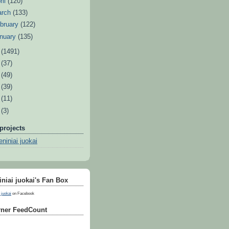
ril
(120)
arch
(133)
bruary
(122)
nuary
(135)
1
(1491)
0
(37)
9
(49)
8
(39)
7
(11)
6
(3)
projects
niniai juokai
niai juokai's Fan Box
 juokai
on Facebook
ner FeedCount