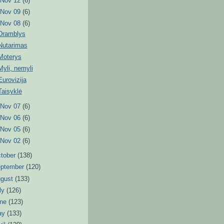
►
Nov 12
(6)
►
Nov 09
(6)
▼
Nov 08
(6)
Dramblys
Nutarimas
Moterys
Myli, nemyli
Eurovizija
Taisyklė
►
Nov 07
(6)
►
Nov 06
(6)
►
Nov 05
(6)
►
Nov 02
(6)
tober
(138)
eptember
(120)
ugust
(133)
ly
(126)
une
(123)
ay
(133)