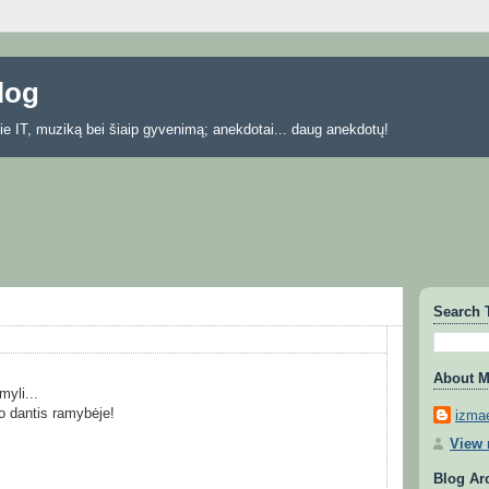
blog
 apie IT, muziką bei šiaip gyvenimą; anekdotai... daug anekdotų!
Search 
About 
myli...
no dantis ramybėje!
izmae
View 
Blog Ar