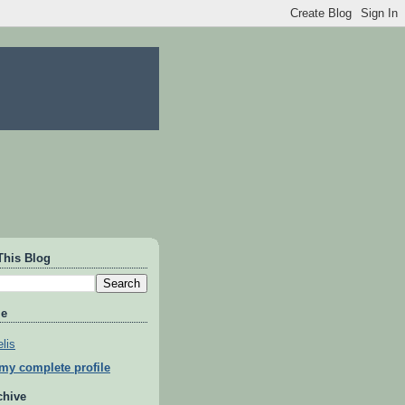
This Blog
Me
lis
my complete profile
chive