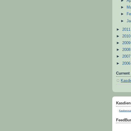
►
Ap
►
M
►
Fe
►
Ja
►
201
►
201
►
200
►
200
►
200
►
200
Current 
Kasdie
Kasdieni
Kasdieniniai
FeedBur