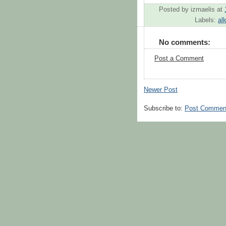
Posted by
izmaelis
at
Labels:
al
No comments:
Post a Comment
Newer Post
Subscribe to:
Post Commen