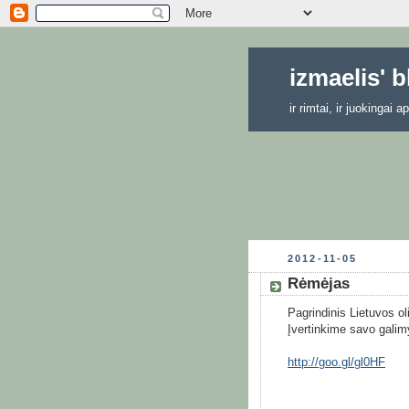
izmaelis' 
ir rimtai, ir juokingai
2012-11-05
Rėmėjas
Pagrindinis Lietuvos ol
Įvertinkime savo galimy
http://goo.gl/gl0HF