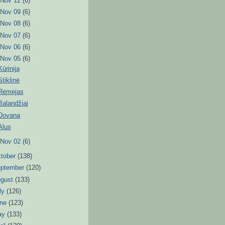
►
Nov 12
(6)
►
Nov 09
(6)
►
Nov 08
(6)
►
Nov 07
(6)
►
Nov 06
(6)
▼
Nov 05
(6)
Kūrinija
Stiklinė
Rėmėjas
Balandžiai
Dovana
Alus
►
Nov 02
(6)
tober
(138)
eptember
(120)
ugust
(133)
ly
(126)
une
(123)
ay
(133)