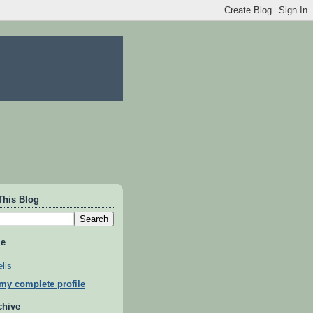
This Blog
Me
lis
my complete profile
chive