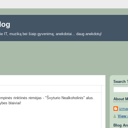
blog
 apie IT, muziką bei šiaip gyvenimą; anekdotai... daug anekdotų!
Search 
impinės rinktinės rėmėjas - "Švyturio Nealkoholinis" alus.
About 
bes blaiviai!
izmae
View 
Blog Ar