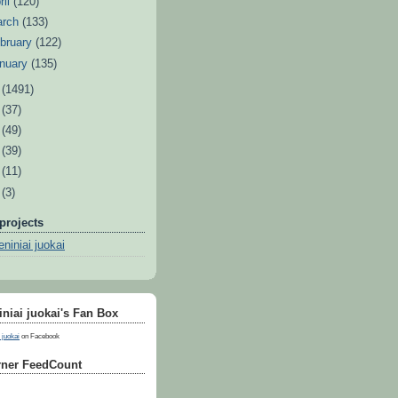
ril
(120)
arch
(133)
bruary
(122)
nuary
(135)
1
(1491)
0
(37)
9
(49)
8
(39)
7
(11)
6
(3)
projects
niniai juokai
niai juokai's Fan Box
 juokai
on Facebook
ner FeedCount