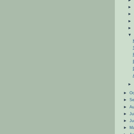
►
Oc
►
S
►
A
►
Ju
►
J
►
M