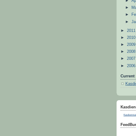
►
Ap
►
M
►
Fe
►
Ja
►
201
►
201
►
200
►
200
►
200
►
200
Current 
Kasdie
Kasdieni
Kasdieniniai
FeedBur