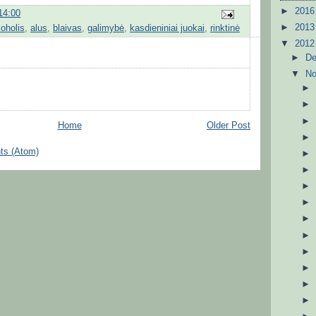
►
201
14:00
►
201
koholis
,
alus
,
blaivas
,
galimybė
,
kasdieniniai juokai
,
rinktinė
▼
201
►
D
▼
N
Home
Older Post
ts (Atom)