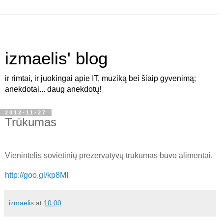
izmaelis' blog
ir rimtai, ir juokingai apie IT, muziką bei šiaip gyvenimą;
anekdotai... daug anekdotų!
2012-11-27
Trūkumas
Vienintelis sovietinių prezervatyvų trūkumas buvo alimentai.
http://goo.gl/kp8MI
izmaelis
at
10:00