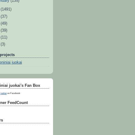
nuary
(135)
1
(1491)
0
(37)
9
(49)
8
(39)
7
(11)
6
(3)
projects
niniai juokai
niai juokai's Fan Box
 juokai
on Facebook
ner FeedCount
rs