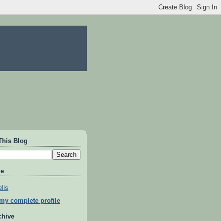
This Blog
Me
lis
my complete profile
chive