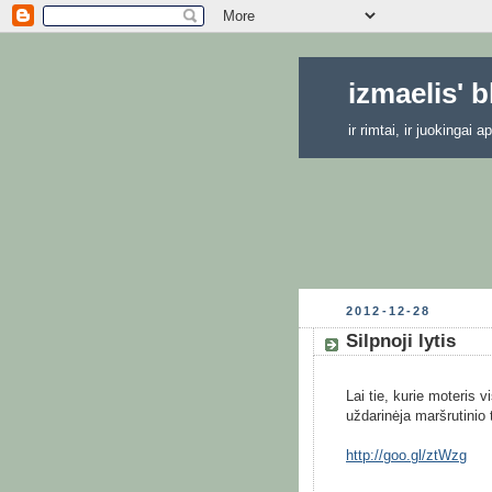
izmaelis' 
ir rimtai, ir juokingai
2012-12-28
Silpnoji lytis
Lai tie, kurie moteris v
uždarinėja maršrutinio 
http://goo.gl/ztWzg