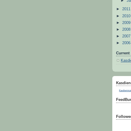
►
Ja
►
201
►
201
►
200
►
200
►
200
►
200
Current 
Kasdie
Kasdieni
Kasdieniniai
FeedBur
Followe