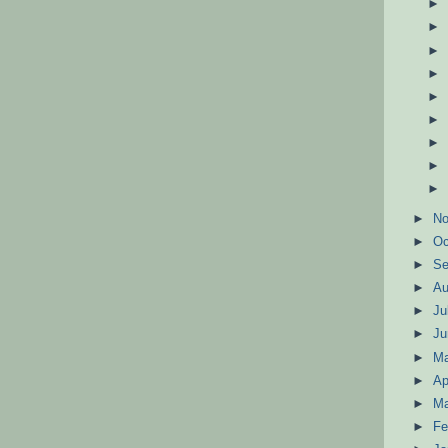
►
N
►
Oc
►
S
►
A
►
Ju
►
J
►
M
►
Ap
►
M
►
Fe