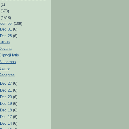
6
(1)
3
(673)
2
(1518)
ecember
(109)
►
Dec 31
(6)
▼
Dec 28
(6)
Laikas
Dovana
Silpnoji lytis
Patarimas
Baimė
Receptas
►
Dec 27
(6)
►
Dec 21
(6)
►
Dec 20
(6)
►
Dec 19
(6)
►
Dec 18
(6)
►
Dec 17
(6)
►
Dec 14
(6)