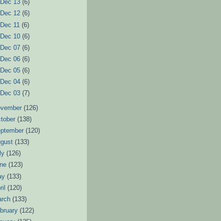
►
Dec 13
(6)
►
Dec 12
(6)
►
Dec 11
(6)
►
Dec 10
(6)
►
Dec 07
(6)
►
Dec 06
(6)
►
Dec 05
(6)
►
Dec 04
(6)
►
Dec 03
(7)
ovember
(126)
tober
(138)
eptember
(120)
ugust
(133)
ly
(126)
une
(123)
ay
(133)
ril
(120)
arch
(133)
bruary
(122)