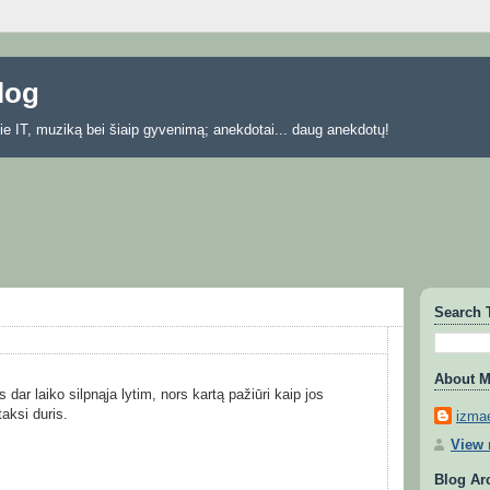
blog
 apie IT, muziką bei šiaip gyvenimą; anekdotai... daug anekdotų!
Search 
About 
is dar laiko silpnąja lytim, nors kartą pažiūri kaip jos
taksi duris.
izmae
View 
Blog Ar