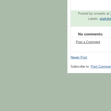
Posted by
izmaelis
at
Labels:
anekdot
No comments:
Post a Comment
Newer Post
Subscribe to:
Post Commen