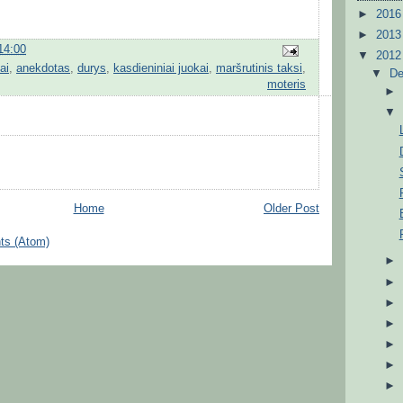
►
201
►
201
14:00
▼
201
ai
,
anekdotas
,
durys
,
kasdieniniai juokai
,
maršrutinis taksi
,
▼
D
moteris
Home
Older Post
ts (Atom)