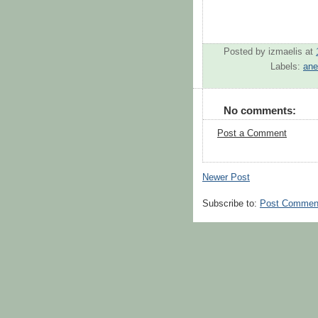
Posted by
izmaelis
at
Labels:
ane
No comments:
Post a Comment
Newer Post
Subscribe to:
Post Commen