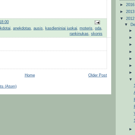
►
201
►
201
▼
201
18:00
▼
D
kdotai
,
anekdotas
,
ausis
,
kasdieniniai juokai
,
moteris
,
oda
,
rankinukas
,
skonis
Home
Older Post
ts (Atom)