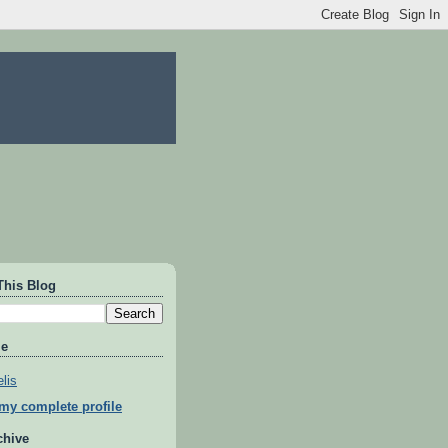
This Blog
Me
lis
my complete profile
chive