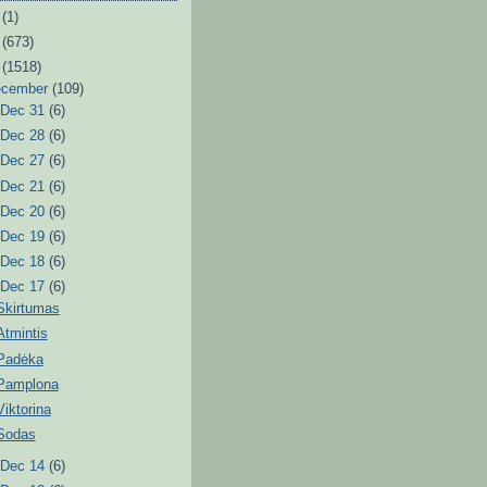
6
(1)
3
(673)
2
(1518)
ecember
(109)
►
Dec 31
(6)
►
Dec 28
(6)
►
Dec 27
(6)
►
Dec 21
(6)
►
Dec 20
(6)
►
Dec 19
(6)
►
Dec 18
(6)
▼
Dec 17
(6)
Skirtumas
Atmintis
Padėka
Pamplona
Viktorina
Sodas
►
Dec 14
(6)