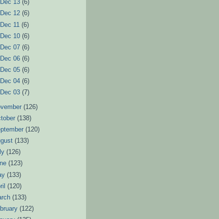
►
Dec 13
(6)
►
Dec 12
(6)
►
Dec 11
(6)
►
Dec 10
(6)
►
Dec 07
(6)
►
Dec 06
(6)
►
Dec 05
(6)
►
Dec 04
(6)
►
Dec 03
(7)
ovember
(126)
tober
(138)
eptember
(120)
ugust
(133)
ly
(126)
une
(123)
ay
(133)
ril
(120)
arch
(133)
bruary
(122)