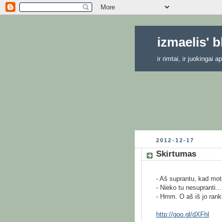
izmaelis' 
ir rimtai, ir juokingai
2012-12-17
Skirtumas
- Aš suprantu, kad mote
- Nieko tu nesupranti...
- Hmm. O aš iš jo rank
http://goo.gl/dXFhl