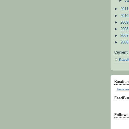
►
Ja
►
201
►
201
►
200
►
200
►
200
►
200
Current 
Kasdie
Kasdieni
Kasdieniniai
FeedBur
Followe