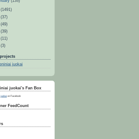
nuary
(135)
1
(1491)
0
(37)
9
(49)
8
(39)
7
(11)
6
(3)
projects
niniai juokai
niai juokai's Fan Box
 juokai
on Facebook
ner FeedCount
rs