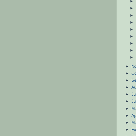
►
N
►
Oc
►
S
►
A
►
Ju
►
J
►
M
►
Ap
►
M
►
Fe