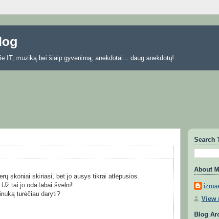
blog
 apie IT, muziką bei šiaip gyvenimą; anekdotai... daug anekdotų!
Search 
About 
rų skoniai skiriasi, bet jo ausys tikrai atlėpusios.
 Už tai jo oda labai švelni!
izmae
inuką turėčiau daryti?
View 
Blog Ar