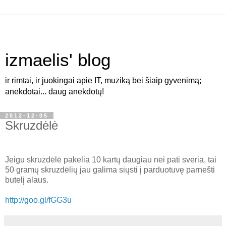
izmaelis' blog
ir rimtai, ir juokingai apie IT, muziką bei šiaip gyvenimą;
anekdotai... daug anekdotų!
2012-12-05
Skruzdėlė
Jeigu skruzdėlė pakelia 10 kartų daugiau nei pati sveria, tai
50 gramų skruzdėlių jau galima siųsti į parduotuvę parnešti
butelį alaus.
http://goo.gl/fGG3u