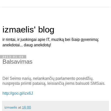
izmaelis' blog
ir rimtai, ir juokingai apie IT, muziką bei šiaip gyvenimą;
anekdotai... daug anekdotų!
2013-01-09
Balsavimas
Dėl Seimo narių, nelankančių parlamento posėdžių,
nuspręsta priimti pataisą, leisiančią jiems balsuoti SMSais.
http://goo.gl/izx6J
izmaelis
at
16:00