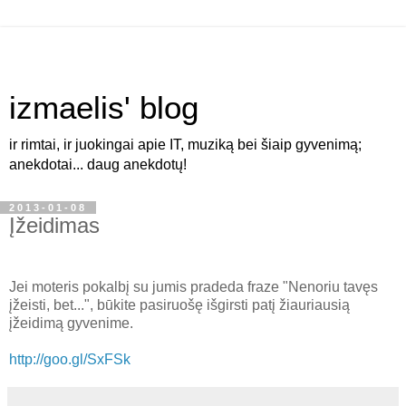
izmaelis' blog
ir rimtai, ir juokingai apie IT, muziką bei šiaip gyvenimą;
anekdotai... daug anekdotų!
2013-01-08
Įžeidimas
Jei moteris pokalbį su jumis pradeda fraze "Nenoriu tavęs
įžeisti, bet...", būkite pasiruošę išgirsti patį žiauriausią
įžeidimą gyvenime.
http://goo.gl/SxFSk