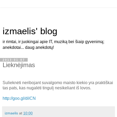
izmaelis' blog
ir rimtai, ir juokingai apie IT, muziką bei šiaip gyvenimą;
anekdotai... daug anekdotų!
2013-01-07
Lieknėjimas
Sulieknėti neribojant suvalgomo maisto kiekio yra praktiškai
tas pats, kas nugalėti tingulį nesikeliant iš lovos.
http://goo.gl/dilCN
izmaelis
at
10:00