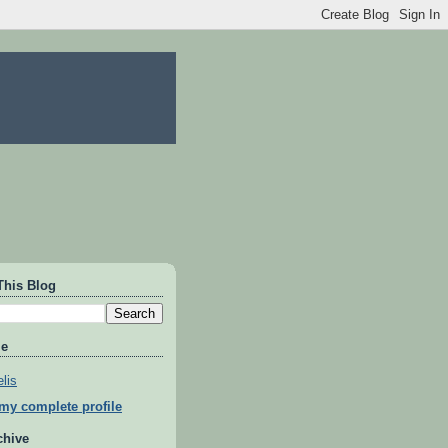
This Blog
Me
lis
my complete profile
chive