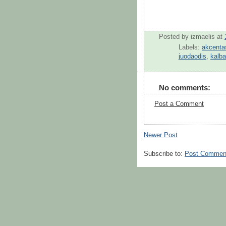
Posted by
izmaelis
at
Labels:
akcenta
juodaodis
,
kalba
No comments:
Post a Comment
Newer Post
Subscribe to:
Post Commen