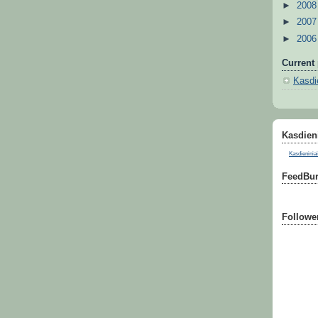
►
200
►
200
►
200
Current 
Kasdie
Kasdieni
Kasdieniniai
FeedBur
Followe