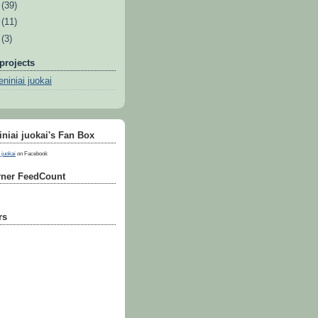
8
(39)
7
(11)
6
(3)
projects
niniai juokai
niai juokai's Fan Box
 juokai
on Facebook
ner FeedCount
rs