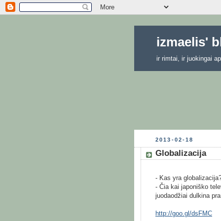
izmaelis' 
ir rimtai, ir juokingai
2013-02-18
Globalizacija
- Kas yra globalizacija
- Čia kai japoniško tel
juodaodžiai dulkina pr
http://goo.gl/dsFMC