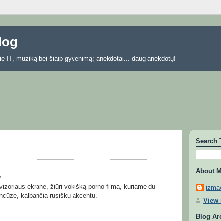
blog
 apie IT, muziką bei šiaip gyvenimą; anekdotai... daug anekdotų!
Search 
About 
?
evizoriaus ekrane, žiūri vokišką porno filmą, kuriame du
izmae
ancūzę, kalbančią rusišku akcentu.
View 
Blog Ar