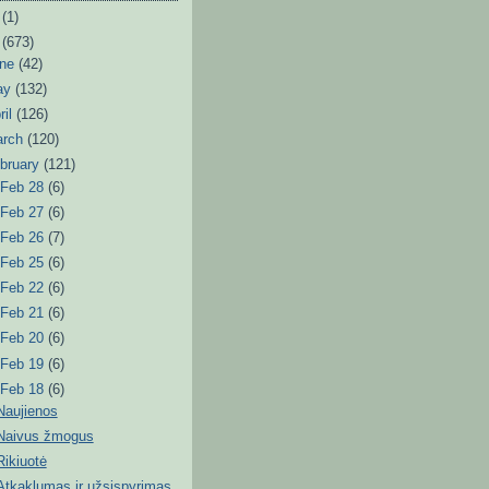
6
(1)
3
(673)
une
(42)
ay
(132)
ril
(126)
arch
(120)
bruary
(121)
►
Feb 28
(6)
►
Feb 27
(6)
►
Feb 26
(7)
►
Feb 25
(6)
►
Feb 22
(6)
►
Feb 21
(6)
►
Feb 20
(6)
►
Feb 19
(6)
▼
Feb 18
(6)
Naujienos
Naivus žmogus
Rikiuotė
Atkaklumas ir užsispyrimas