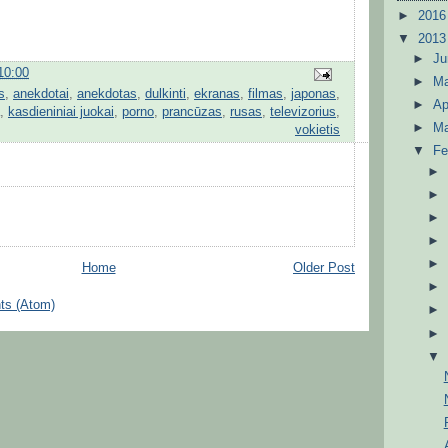
►
201
▼
201
►
J
10:00
►
M
s
,
anekdotai
,
anekdotas
,
dulkinti
,
ekranas
,
filmas
,
japonas
,
►
Ap
,
kasdieniniai juokai
,
porno
,
prancūzas
,
rusas
,
televizorius
,
►
M
vokietis
▼
Fe
Home
Older Post
ts (Atom)