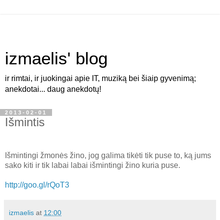
izmaelis' blog
ir rimtai, ir juokingai apie IT, muziką bei šiaip gyvenimą;
anekdotai... daug anekdotų!
2013-02-01
Išmintis
Išmintingi žmonės žino, jog galima tikėti tik puse to, ką jums
sako kiti ir tik labai labai išmintingi žino kuria puse.
http://goo.gl/rQoT3
izmaelis
at
12:00