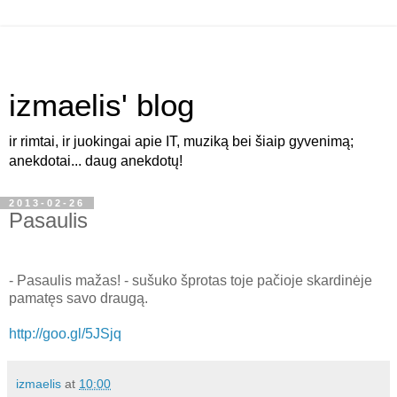
izmaelis' blog
ir rimtai, ir juokingai apie IT, muziką bei šiaip gyvenimą;
anekdotai... daug anekdotų!
2013-02-26
Pasaulis
- Pasaulis mažas! - sušuko šprotas toje pačioje skardinėje
pamatęs savo draugą.
http://goo.gl/5JSjq
izmaelis
at
10:00