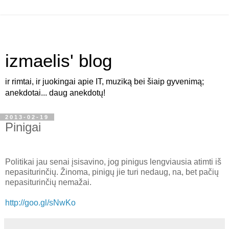
izmaelis' blog
ir rimtai, ir juokingai apie IT, muziką bei šiaip gyvenimą;
anekdotai... daug anekdotų!
2013-02-19
Pinigai
Politikai jau senai įsisavino, jog pinigus lengviausia atimti iš
nepasiturinčių. Žinoma, pinigų jie turi nedaug, na, bet pačių
nepasiturinčių nemažai.
http://goo.gl/sNwKo