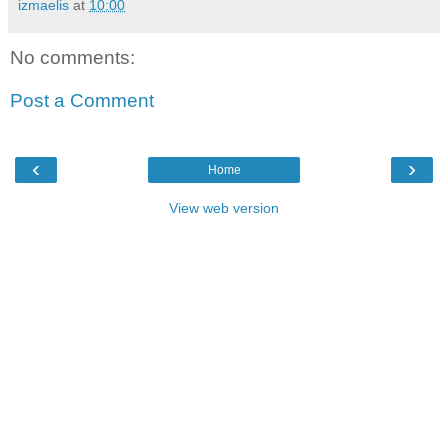
izmaelis
at
10:00
No comments:
Post a Comment
‹
›
Home
View web version