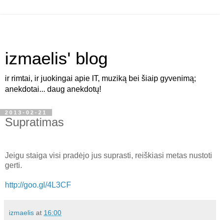
izmaelis' blog
ir rimtai, ir juokingai apie IT, muziką bei šiaip gyvenimą;
anekdotai... daug anekdotų!
2013-02-21
Supratimas
Jeigu staiga visi pradėjo jus suprasti, reiškiasi metas nustoti
gerti.
http://goo.gl/4L3CF
izmaelis
at
16:00