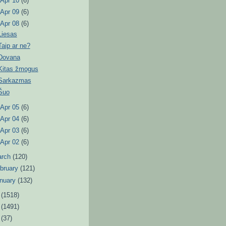
►
Apr 10
(6)
►
Apr 09
(6)
▼
Apr 08
(6)
Liesas
Taip ar ne?
Dovana
Kitas žmogus
Sarkazmas
Šuo
►
Apr 05
(6)
►
Apr 04
(6)
►
Apr 03
(6)
►
Apr 02
(6)
arch
(120)
bruary
(121)
nuary
(132)
2
(1518)
1
(1491)
0
(37)