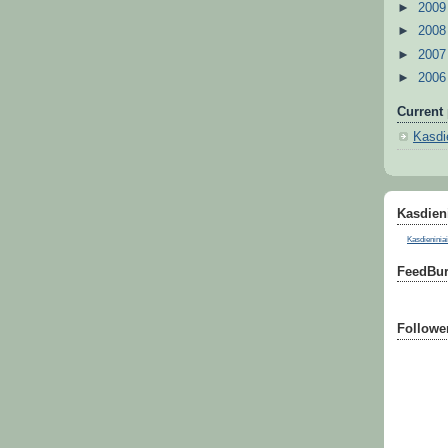
►
200
►
200
►
200
►
200
Current 
Kasdie
Kasdieni
Kasdieniniai
FeedBur
Followe