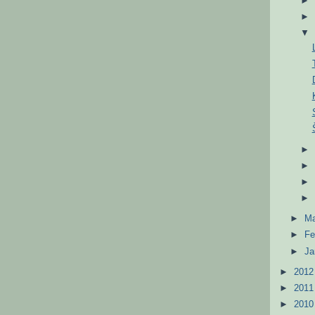
►
M
►
Fe
►
Ja
►
201
►
201
►
201