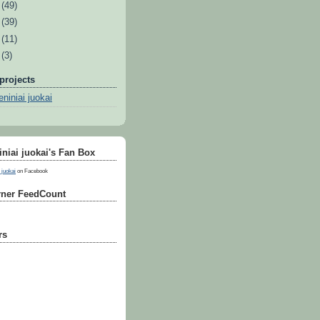
9
(49)
8
(39)
7
(11)
6
(3)
projects
niniai juokai
niai juokai's Fan Box
 juokai
on Facebook
ner FeedCount
rs