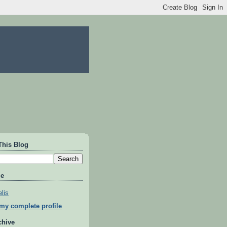
This Blog
Me
lis
my complete profile
chive