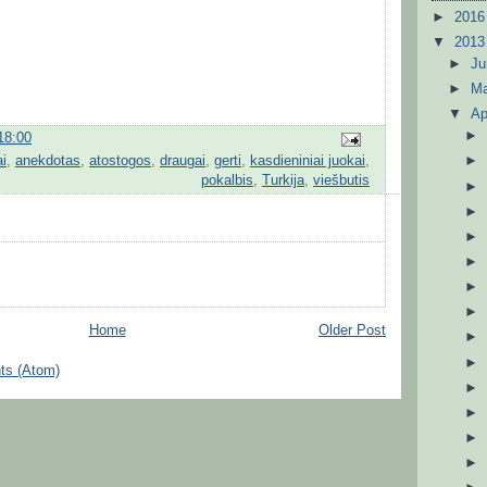
►
201
▼
201
►
J
►
M
▼
Ap
18:00
i
,
anekdotas
,
atostogos
,
draugai
,
gerti
,
kasdieniniai juokai
,
pokalbis
,
Turkija
,
viešbutis
Home
Older Post
ts (Atom)