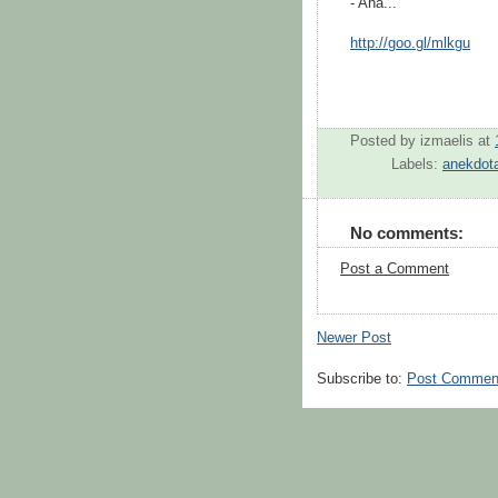
- Aha...
http://goo.gl/mlkgu
Posted by
izmaelis
at
Labels:
anekdota
No comments:
Post a Comment
Newer Post
Subscribe to:
Post Commen