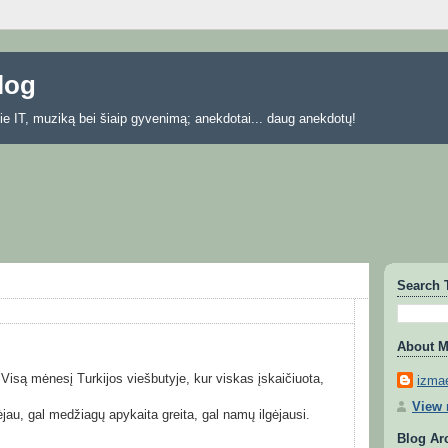
blog
 apie IT, muziką bei šiaip gyvenimą; anekdotai... daug anekdotų!
Search 
About 
 Visą mėnesį Turkijos viešbutyje, kur viskas įskaičiuota,
izmae
View 
dėjau, gal medžiagų apykaita greita, gal namų ilgėjausi.
Blog Ar