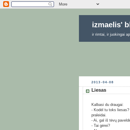
izmaelis' 
ir rimtai, ir juokingai
2013-04-08
Liesas
Kalbasi du draugai:
- Kodėl tu toks liesas?
praleidai.
- Ai, gal iš tėvų pavel
- Tai gėrei?