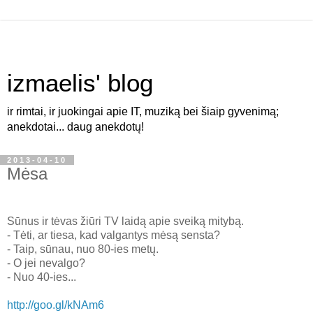
izmaelis' blog
ir rimtai, ir juokingai apie IT, muziką bei šiaip gyvenimą;
anekdotai... daug anekdotų!
2013-04-10
Mėsa
Sūnus ir tėvas žiūri TV laidą apie sveiką mitybą.
- Tėti, ar tiesa, kad valgantys mėsą sensta?
- Taip, sūnau, nuo 80-ies metų.
- O jei nevalgo?
- Nuo 40-ies...
http://goo.gl/kNAm6