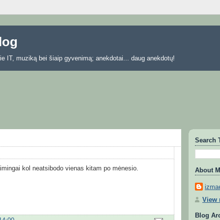
blog
 apie IT, muziką bei šiaip gyvenimą; anekdotai... daug anekdotų!
Search 
 laimingai kol neatsibodo vienas kitam po mėnesio.
About 
izmae
View 
Blog Ar