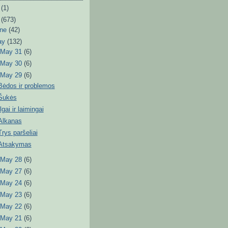
6
(1)
3
(673)
une
(42)
ay
(132)
►
May 31
(6)
►
May 30
(6)
▼
May 29
(6)
Bėdos ir problemos
Šukės
Ilgai ir laimingai
Alkanas
Trys paršeliai
Atsakymas
►
May 28
(6)
►
May 27
(6)
►
May 24
(6)
►
May 23
(6)
►
May 22
(6)
►
May 21
(6)