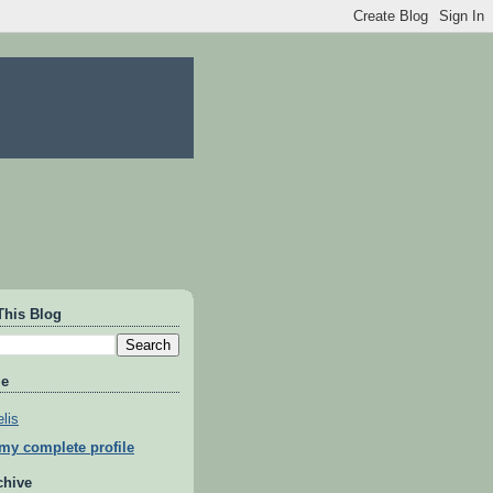
This Blog
Me
lis
my complete profile
chive