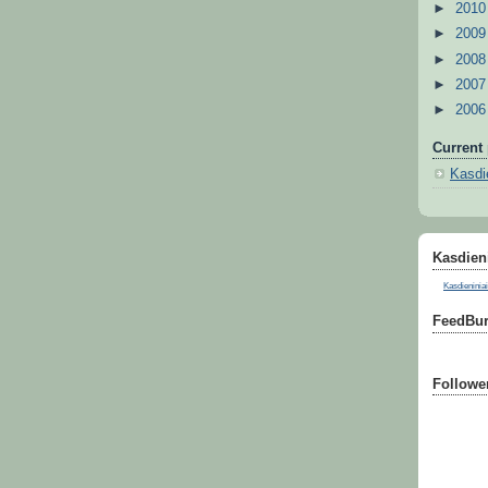
►
201
►
200
►
200
►
200
►
200
Current 
Kasdie
Kasdieni
Kasdieniniai
FeedBur
Followe