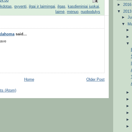
14:00
►
201
kdotas
,
gyventi
,
ilgai ir laimingai
,
ilgas
,
kasdieniniai juokai
,
▼
201
laimė
,
mėnuo
,
nuobodulys
►
J
▼
M
Oklahoma
said...
have
Home
Older Post
ts (Atom)