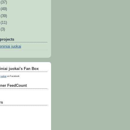
0
(37)
9
(49)
8
(39)
7
(11)
6
(3)
projects
niniai juokai
niai juokai's Fan Box
 juokai
on Facebook
ner FeedCount
rs