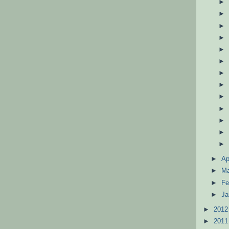
►
Ap
►
M
►
Fe
►
Ja
►
201
►
201