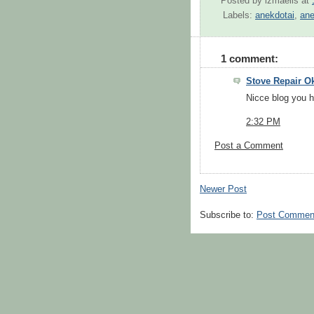
Posted by
izmaelis
at
Labels:
anekdotai
,
ane
1 comment:
Stove Repair 
Nicce blog you 
2:32 PM
Post a Comment
Newer Post
Subscribe to:
Post Commen