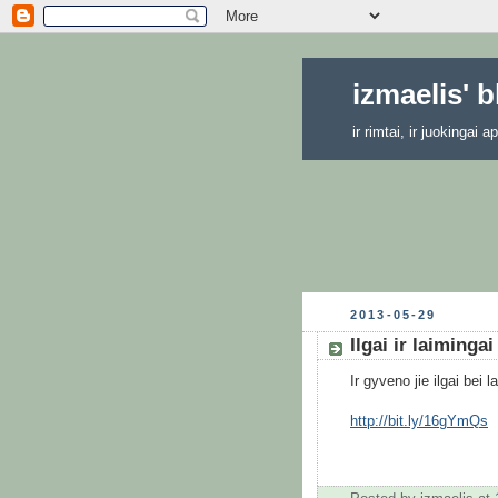
izmaelis' 
ir rimtai, ir juokingai
2013-05-29
Ilgai ir laimingai
Ir gyveno jie ilgai bei
http://bit.ly/16gYmQs