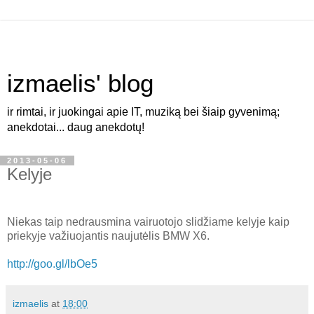
izmaelis' blog
ir rimtai, ir juokingai apie IT, muziką bei šiaip gyvenimą;
anekdotai... daug anekdotų!
2013-05-06
Kelyje
Niekas taip nedrausmina vairuotojo slidžiame kelyje kaip
priekyje važiuojantis naujutėlis BMW X6.
http://goo.gl/lbOe5
izmaelis
at
18:00