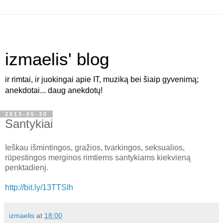
izmaelis' blog
ir rimtai, ir juokingai apie IT, muziką bei šiaip gyvenimą;
anekdotai... daug anekdotų!
2013-05-30
Santykiai
Ieškau išmintingos, gražios, tvarkingos, seksualios,
rūpestingos merginos rimtiems santykiams kiekvieną
penktadienį.
http://bit.ly/13TTSIh
izmaelis
at
18:00