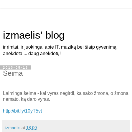
izmaelis' blog
ir rimtai, ir juokingai apie IT, muziką bei šiaip gyvenimą;
anekdotai... daug anekdotų!
2013-05-13
Šeima
Laiminga šeima - kai vyras negirdi, ką sako žmona, o žmona
nemato, ką daro vyras.
http://bit.ly/10yT5vt
izmaelis
at
18:00