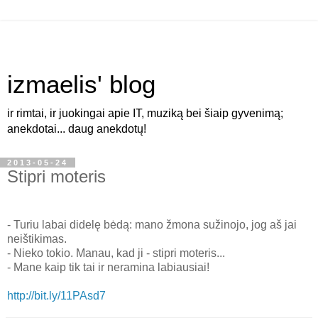
izmaelis' blog
ir rimtai, ir juokingai apie IT, muziką bei šiaip gyvenimą;
anekdotai... daug anekdotų!
2013-05-24
Stipri moteris
- Turiu labai didelę bėdą: mano žmona sužinojo, jog aš jai
neištikimas.
- Nieko tokio. Manau, kad ji - stipri moteris...
- Mane kaip tik tai ir neramina labiausiai!
http://bit.ly/11PAsd7