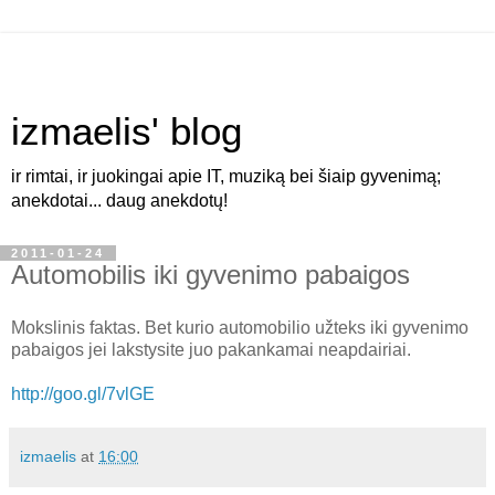
izmaelis' blog
ir rimtai, ir juokingai apie IT, muziką bei šiaip gyvenimą;
anekdotai... daug anekdotų!
2011-01-24
Automobilis iki gyvenimo pabaigos
Mokslinis faktas. Bet kurio automobilio užteks iki gyvenimo
pabaigos jei lakstysite juo pakankamai neapdairiai.
http://goo.gl/7vlGE
izmaelis
at
16:00