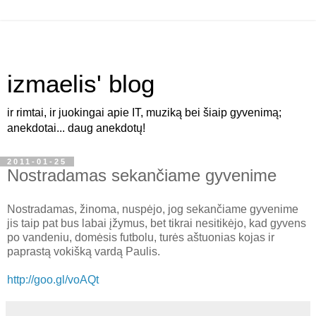
izmaelis' blog
ir rimtai, ir juokingai apie IT, muziką bei šiaip gyvenimą;
anekdotai... daug anekdotų!
2011-01-25
Nostradamas sekančiame gyvenime
Nostradamas, žinoma, nuspėjo, jog sekančiame gyvenime
jis taip pat bus labai įžymus, bet tikrai nesitikėjo, kad gyvens
po vandeniu, domėsis futbolu, turės aštuonias kojas ir
paprastą vokišką vardą Paulis.
http://goo.gl/voAQt