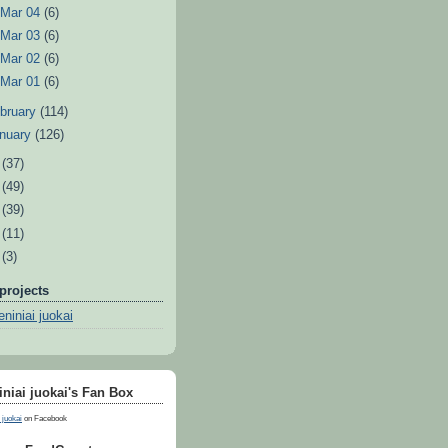
►
Mar 04
(6)
►
Mar 03
(6)
►
Mar 02
(6)
►
Mar 01
(6)
bruary
(114)
nuary
(126)
0
(37)
9
(49)
8
(39)
7
(11)
6
(3)
projects
niniai juokai
niai juokai's Fan Box
 juokai
on Facebook