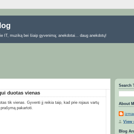
blog
 apie IT, muziką bei šiaip gyvenimą; anekdotai... daug anekdotų!
Search 
ui duotas vienas
 tik vienas. Gyventi jį reikia taip, kad prie rojaus vartų
About 
r prašymą pakartoti.
izmae
View 
Blog Ar