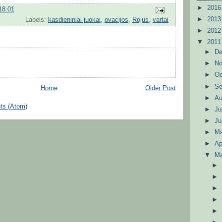
►
201
18:01
►
201
Labels:
kasdieniniai juokai
,
ovacijos
,
Rojus
,
vartai
►
201
▼
201
►
D
►
N
►
Oc
►
S
Home
Older Post
►
A
ts (Atom)
►
Ju
►
J
►
M
►
Ap
▼
M