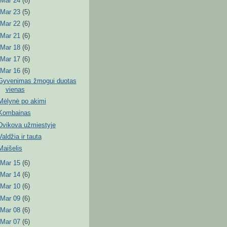
►
Mar 24
(6)
►
Mar 23
(5)
►
Mar 22
(6)
►
Mar 21
(6)
►
Mar 18
(6)
►
Mar 17
(6)
▼
Mar 16
(6)
Gyvenimas žmogui duotas
vienas
Mėlynė po akimi
Kombainas
Dvikova užmiestyje
Valdžia ir tauta
Maišelis
►
Mar 15
(6)
►
Mar 14
(6)
►
Mar 10
(6)
►
Mar 09
(6)
►
Mar 08
(6)
►
Mar 07
(6)