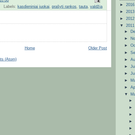
10:00
►
201
Labels:
kasdieniniai juokai
,
prašyti rankos
,
tauta
,
valdžia
►
201
►
201
▼
201
►
D
►
N
►
Oc
Home
Older Post
►
S
ts (Atom)
►
A
►
Ju
►
J
►
M
►
Ap
▼
M