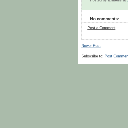
Posted by
izmaelis
at
No comments:
Post a Comment
Newer Post
Subscribe to:
Post Commen