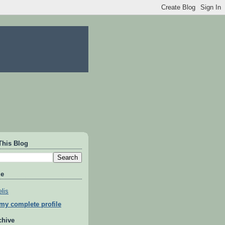
This Blog
Me
lis
my complete profile
chive