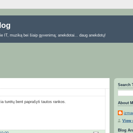
blog
 apie IT, muziką bei šiaip gyvenimą; anekdotai... daug anekdotų!
Search 
ia turėtų bent paprašyti tautos rankos.
About 
izmae
View 
Blog Ar