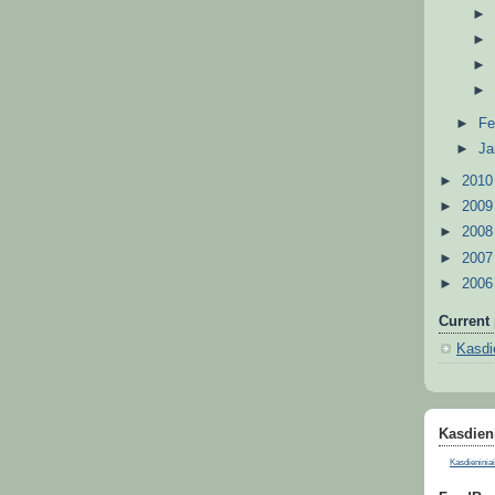
►
Fe
►
Ja
►
201
►
200
►
200
►
200
►
200
Current 
Kasdie
Kasdieni
Kasdieniniai