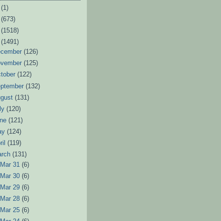
6
(1)
3
(673)
2
(1518)
1
(1491)
ecember
(126)
ovember
(125)
tober
(122)
eptember
(132)
ugust
(131)
ly
(120)
une
(121)
ay
(124)
ril
(119)
arch
(131)
►
Mar 31
(6)
►
Mar 30
(6)
►
Mar 29
(6)
►
Mar 28
(6)
►
Mar 25
(6)