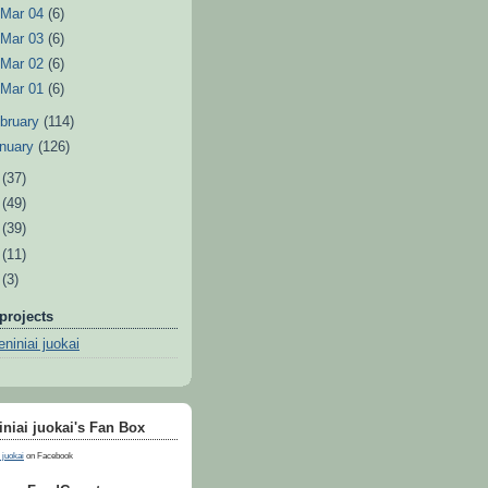
►
Mar 04
(6)
►
Mar 03
(6)
►
Mar 02
(6)
►
Mar 01
(6)
bruary
(114)
nuary
(126)
0
(37)
9
(49)
8
(39)
7
(11)
6
(3)
projects
niniai juokai
niai juokai's Fan Box
 juokai
on Facebook