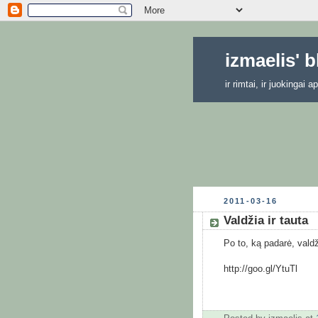
izmaelis' 
ir rimtai, ir juokingai
2011-03-16
Valdžia ir tauta
Po to, ką padarė, valdž
http://goo.gl/YtuTl