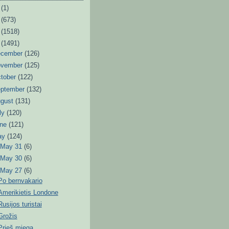
6
(1)
3
(673)
2
(1518)
1
(1491)
ecember
(126)
ovember
(125)
tober
(122)
eptember
(132)
ugust
(131)
ly
(120)
une
(121)
ay
(124)
►
May 31
(6)
►
May 30
(6)
▼
May 27
(6)
Po bernvakario
Amerikietis Londone
Rusijos turistai
Grožis
Prieš miegą