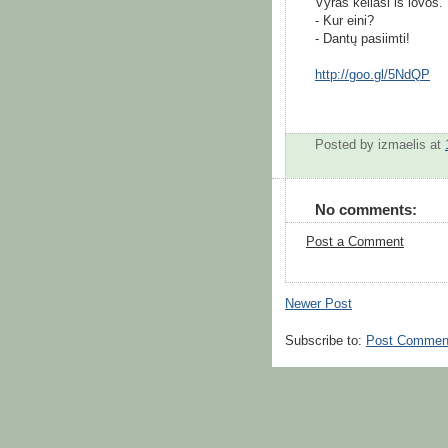
Vyras keliasi iš lovos.
- Kur eini?
- Dantų pasiimti!
http://goo.gl/5NdQP
Posted by
izmaelis
at
No comments:
Post a Comment
Newer Post
Subscribe to:
Post Commen