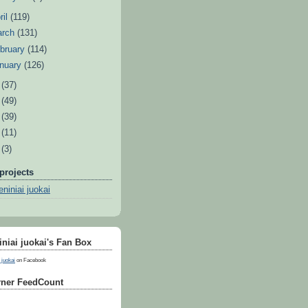
ril
(119)
arch
(131)
bruary
(114)
nuary
(126)
0
(37)
9
(49)
8
(39)
7
(11)
6
(3)
projects
niniai juokai
niai juokai's Fan Box
 juokai
on Facebook
ner FeedCount