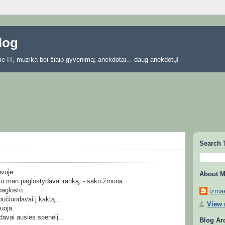
blog
 apie IT, muziką bei šiaip gyvenimą; anekdotai... daug anekdotų!
Search 
ovoje.
About 
 tu man paglostydavai ranką, - sako žmona.
paglosto.
izmae
učiuodavai į kaktą...
View 
uoja.
davai ausies spenelį...
Blog Ar