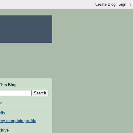
This Blog
Me
lis
my complete profile
chive