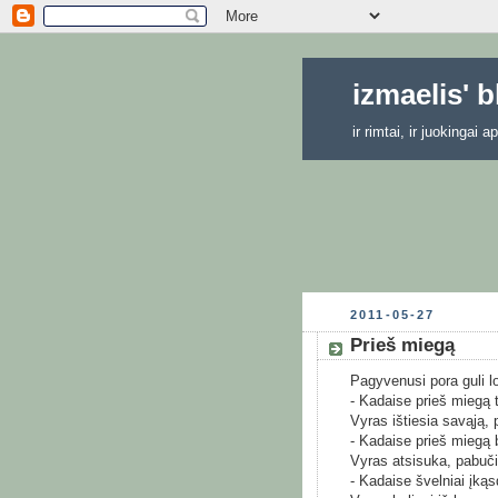
izmaelis' 
ir rimtai, ir juokingai
2011-05-27
Prieš miegą
Pagyvenusi pora guli l
- Kadaise prieš miegą
Vyras ištiesia savąją, 
- Kadaise prieš miegą b
Vyras atsisuka, pabuči
- Kadaise švelniai įkąs