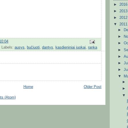
►
201
►
201
►
201
▼
201
►
D
►
N
10:04
►
Oc
Labels:
ausys
,
bučiuoti
,
dantys
,
kasdieniniai juokai
,
ranka
►
S
►
A
►
Ju
►
J
▼
M
Home
Older Post
ts (Atom)