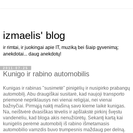
izmaelis' blog
ir rimtai, ir juokingai apie IT, muziką bei šiaip gyvenimą;
anekdotai... daug anekdotų!
2011-07-25
Kunigo ir rabino automobilis
Kunigas ir rabinas "susimetė" pinigėlių ir nusipirko prabangų
automobilį. Abu draugiškai susitarė, kad naujoji transporto
priemonė nepriklausys nei vienai religijai, nei vienai
bažnyčiai. Pirmąją naktį mašiną savo kieme laikė kunigas.
Na, neištvėrė dvasiškas tėvelis ir apšlakstė pirkinį švęstu
vandenėliu, kad bloga akis nenužiūrėtų. Sekantį kartą kai
kunigėlis perėmė automobilį iš rabino išmetamasis
automobilio vamzdis buvo trumpesnis maždaug per delną.