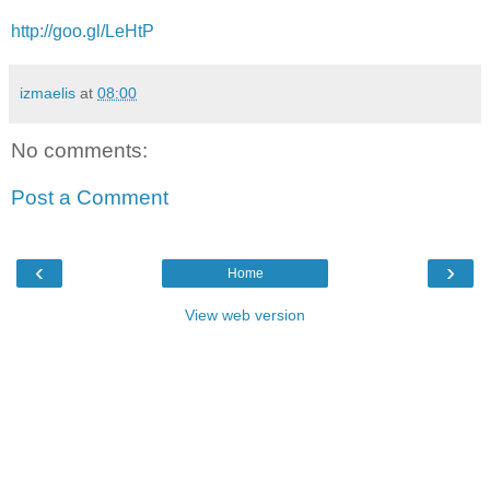
http://goo.gl/LeHtP
izmaelis
at
08:00
No comments:
Post a Comment
‹
›
Home
View web version