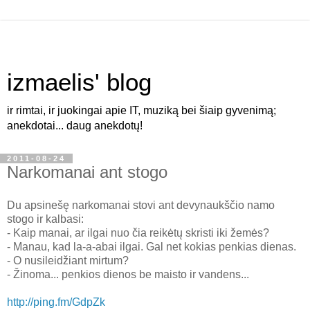
izmaelis' blog
ir rimtai, ir juokingai apie IT, muziką bei šiaip gyvenimą;
anekdotai... daug anekdotų!
2011-08-24
Narkomanai ant stogo
Du apsinešę narkomanai stovi ant devynaukščio namo
stogo ir kalbasi:
- Kaip manai, ar ilgai nuo čia reikėtų skristi iki žemės?
- Manau, kad la-a-abai ilgai. Gal net kokias penkias dienas.
- O nusileidžiant mirtum?
- Žinoma... penkios dienos be maisto ir vandens...
http://ping.fm/GdpZk