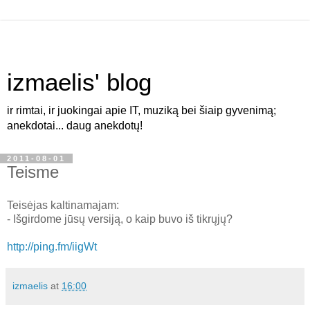
izmaelis' blog
ir rimtai, ir juokingai apie IT, muziką bei šiaip gyvenimą;
anekdotai... daug anekdotų!
2011-08-01
Teisme
Teisėjas kaltinamajam:
- Išgirdome jūsų versiją, o kaip buvo iš tikrųjų?
http://ping.fm/iigWt
izmaelis
at
16:00