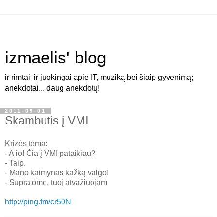
izmaelis' blog
ir rimtai, ir juokingai apie IT, muziką bei šiaip gyvenimą;
anekdotai... daug anekdotų!
2011-09-01
Skambutis į VMI
Krizės tema:
- Alio! Čia į VMI pataikiau?
- Taip.
- Mano kaimynas kažką valgo!
- Supratome, tuoj atvažiuojam.
http://ping.fm/cr50N