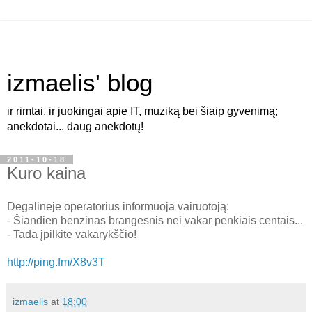
izmaelis' blog
ir rimtai, ir juokingai apie IT, muziką bei šiaip gyvenimą;
anekdotai... daug anekdotų!
2011-10-18
Kuro kaina
Degalinėje operatorius informuoja vairuotoją:
- Šiandien benzinas brangesnis nei vakar penkiais centais...
- Tada įpilkite vakarykščio!
http://ping.fm/X8v3T
izmaelis
at
18:00