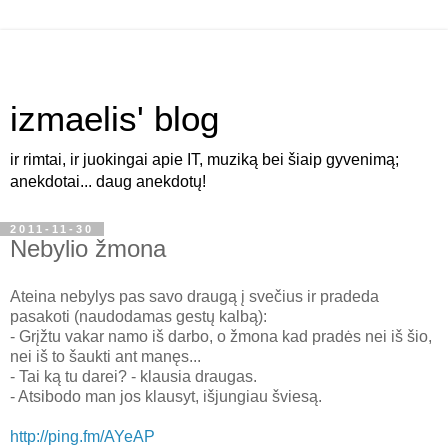
izmaelis' blog
ir rimtai, ir juokingai apie IT, muziką bei šiaip gyvenimą;
anekdotai... daug anekdotų!
2011-11-30
Nebylio žmona
Ateina nebylys pas savo draugą į svečius ir pradeda
pasakoti (naudodamas gestų kalbą):
- Grįžtu vakar namo iš darbo, o žmona kad pradės nei iš šio,
nei iš to šaukti ant manęs...
- Tai ką tu darei? - klausia draugas.
- Atsibodo man jos klausyt, išjungiau šviesą.
http://ping.fm/AYeAP