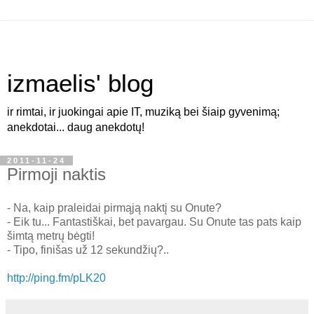
izmaelis' blog
ir rimtai, ir juokingai apie IT, muziką bei šiaip gyvenimą;
anekdotai... daug anekdotų!
2011-11-24
Pirmoji naktis
- Na, kaip praleidai pirmąją naktį su Onute?
- Eik tu... Fantastiškai, bet pavargau. Su Onute tas pats kaip
šimtą metrų bėgti!
- Tipo, finišas už 12 sekundžių?..
http://ping.fm/pLK20