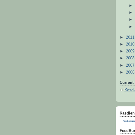
►
201
►
201
►
200
►
200
►
200
►
200
Current 
Kasdie
Kasdieni
Kasdieniniai
FeedBur