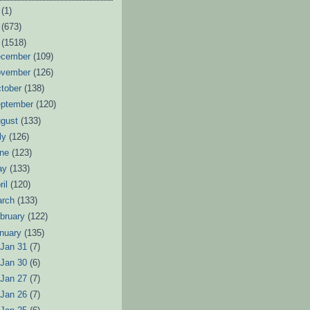
6
(1)
3
(673)
2
(1518)
ecember
(109)
ovember
(126)
tober
(138)
eptember
(120)
ugust
(133)
ly
(126)
une
(123)
ay
(133)
ril
(120)
arch
(133)
bruary
(122)
nuary
(135)
►
Jan 31
(7)
►
Jan 30
(6)
►
Jan 27
(7)
►
Jan 26
(7)