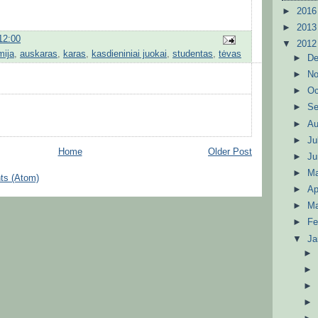
►
201
►
201
12:00
▼
201
mija
,
auskaras
,
karas
,
kasdieniniai juokai
,
studentas
,
tėvas
►
D
►
N
►
Oc
►
S
►
A
►
Ju
Home
Older Post
►
J
►
M
ts (Atom)
►
Ap
►
M
►
Fe
▼
Ja