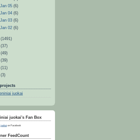
►
Jan 05
(6)
►
Jan 04
(6)
►
Jan 03
(6)
►
Jan 02
(6)
1
(1491)
0
(37)
9
(49)
8
(39)
7
(11)
6
(3)
projects
niniai juokai
niai juokai's Fan Box
 juokai
on Facebook
ner FeedCount