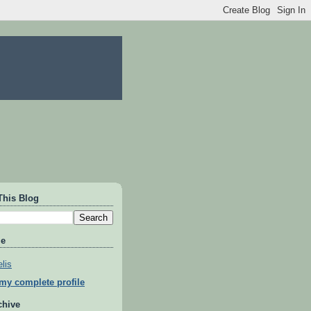
This Blog
Me
lis
my complete profile
chive