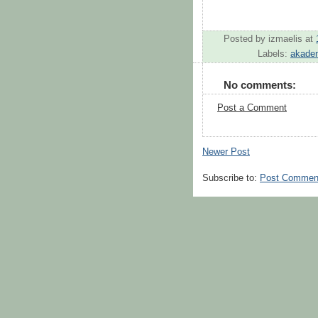
Posted by
izmaelis
at
Labels:
akade
No comments:
Post a Comment
Newer Post
Subscribe to:
Post Commen