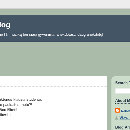
blog
 apie IT, muziką bei šiaip gyvenimą; anekdotai... daug anekdotų!
Search 
uktorius klausia studento:
About 
je paskaitos metu?!
šau išimti!
izmae
imti!!!
View 
Blog Ar