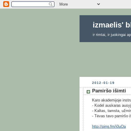
izmaelis' 
ir rimtai, ir juokingai
2012-01-19
Pamiršo išimti
Karo akademijoje instr
- Kodėl auskaras ausy
- Kaltas, tamsta, užmir
- Tėvas tavo pamiršo iš
http://ping.fm/i0uOa