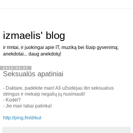
izmaelis' blog
ir rimtai, ir juokingai apie IT, muziką bei šiaip gyvenimą;
anekdotai... daug anekdotų!
2012-03-21
Seksualūs apatiniai
- Daktare, padėkite man! Aš užsidėjau itin seksualius
stringus ir niekaip negalių jų nusimauti!
- Kodėl?
- Jie man labai patinka!
http://ping.fm/drkut