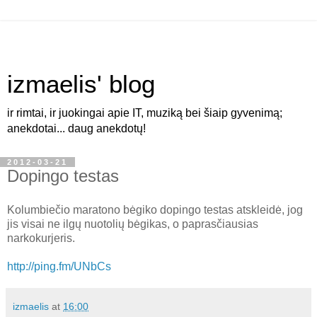
izmaelis' blog
ir rimtai, ir juokingai apie IT, muziką bei šiaip gyvenimą;
anekdotai... daug anekdotų!
2012-03-21
Dopingo testas
Kolumbiečio maratono bėgiko dopingo testas atskleidė, jog
jis visai ne ilgų nuotolių bėgikas, o paprasčiausias
narkokurjeris.
http://ping.fm/UNbCs
izmaelis
at
16:00