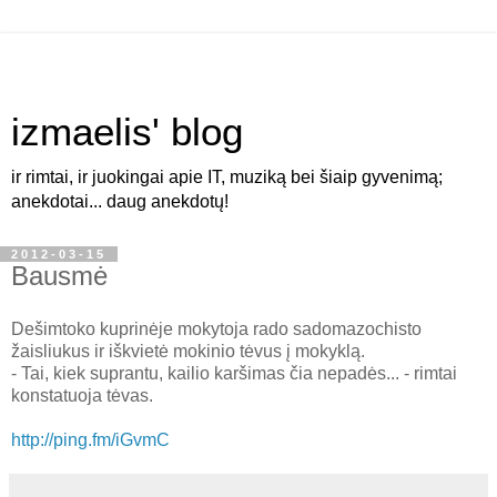
izmaelis' blog
ir rimtai, ir juokingai apie IT, muziką bei šiaip gyvenimą;
anekdotai... daug anekdotų!
2012-03-15
Bausmė
Dešimtoko kuprinėje mokytoja rado sadomazochisto
žaisliukus ir iškvietė mokinio tėvus į mokyklą.
- Tai, kiek suprantu, kailio karšimas čia nepadės... - rimtai
konstatuoja tėvas.
http://ping.fm/iGvmC