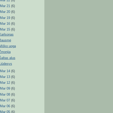
►
Mar 22
(6)
►
Mar 21
(6)
►
Mar 20
(6)
►
Mar 19
(6)
►
Mar 16
(6)
▼
Mar 15
(6)
Karlsonas
Bausmė
Miško uoga
Žmonija
Šaltas alus
Liūdesys
►
Mar 14
(6)
►
Mar 13
(6)
►
Mar 12
(6)
►
Mar 09
(6)
►
Mar 08
(6)
►
Mar 07
(6)
►
Mar 06
(6)
►
Mar 05
(6)