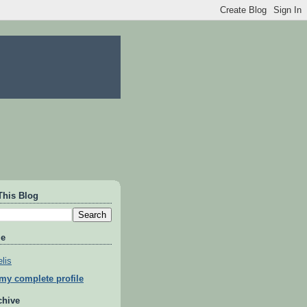
This Blog
Me
lis
my complete profile
chive