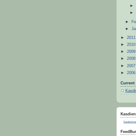
►
Fe
►
Ja
►
201
►
201
►
200
►
200
►
200
►
200
Current 
Kasdie
Kasdieni
Kasdieniniai
FeedBur