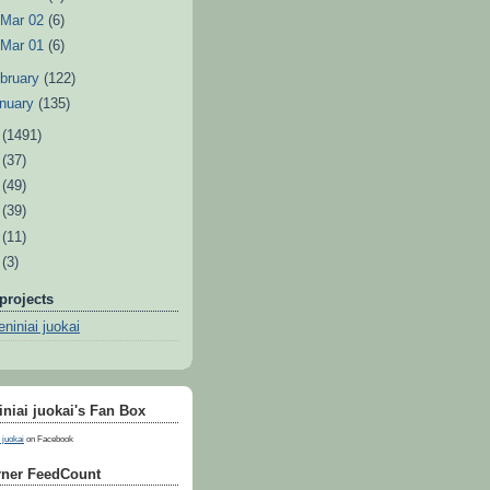
►
Mar 02
(6)
►
Mar 01
(6)
bruary
(122)
nuary
(135)
1
(1491)
0
(37)
9
(49)
8
(39)
7
(11)
6
(3)
projects
niniai juokai
niai juokai's Fan Box
 juokai
on Facebook
ner FeedCount