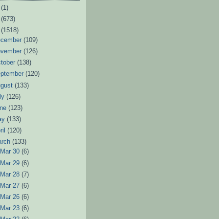
6
(1)
3
(673)
2
(1518)
ecember
(109)
ovember
(126)
tober
(138)
eptember
(120)
ugust
(133)
ly
(126)
une
(123)
ay
(133)
ril
(120)
arch
(133)
►
Mar 30
(6)
►
Mar 29
(6)
►
Mar 28
(7)
►
Mar 27
(6)
►
Mar 26
(6)
►
Mar 23
(6)