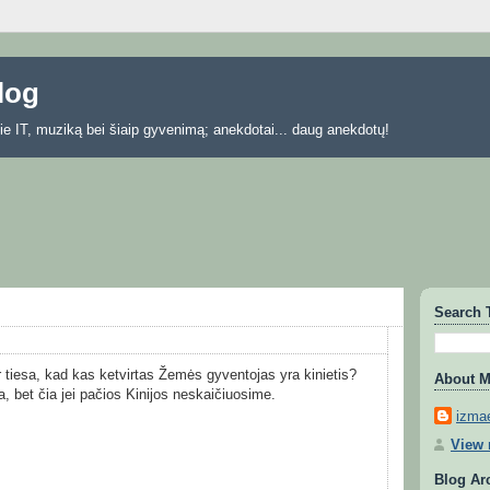
blog
 apie IT, muziką bei šiaip gyvenimą; anekdotai... daug anekdotų!
Search 
 tiesa, kad kas ketvirtas Žemės gyventojas yra kinietis?
About 
a, bet čia jei pačios Kinijos neskaičiuosime.
izmae
View 
Blog Ar