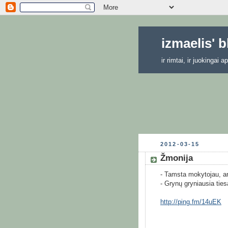
izmaelis' 
ir rimtai, ir juokingai
2012-03-15
Žmonija
- Tamsta mokytojau, ar
- Grynų gryniausia ties
http://ping.fm/14uEK