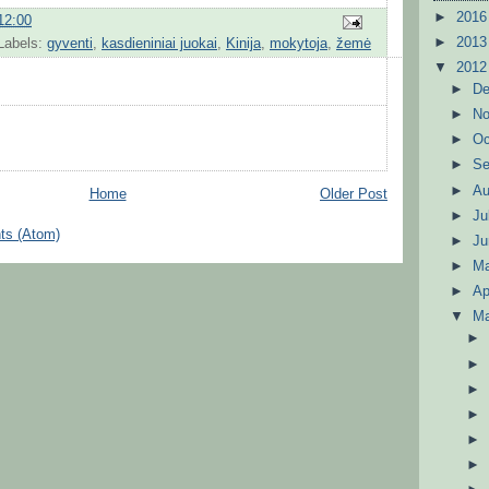
►
201
12:00
►
201
Labels:
gyventi
,
kasdieniniai juokai
,
Kinija
,
mokytoja
,
žemė
▼
201
►
D
►
N
►
Oc
►
S
►
A
Home
Older Post
►
Ju
ts (Atom)
►
J
►
M
►
Ap
▼
M