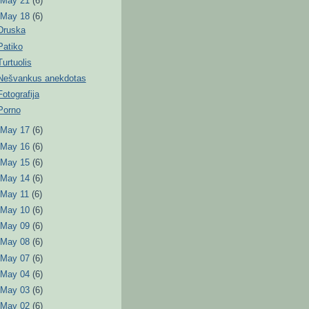
►
May 21
(6)
▼
May 18
(6)
Druska
Patiko
Turtuolis
Nešvankus anekdotas
Fotografija
Porno
►
May 17
(6)
►
May 16
(6)
►
May 15
(6)
►
May 14
(6)
►
May 11
(6)
►
May 10
(6)
►
May 09
(6)
►
May 08
(6)
►
May 07
(6)
►
May 04
(6)
►
May 03
(6)
►
May 02
(6)