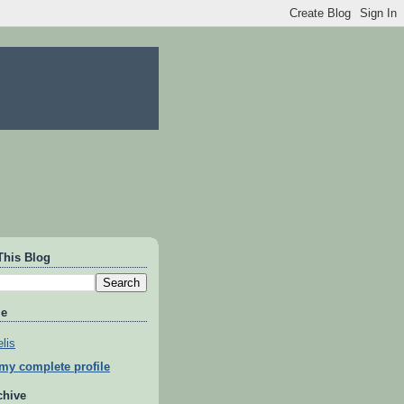
This Blog
Me
lis
my complete profile
chive