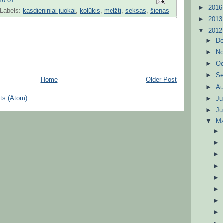
16:01
►
201
Labels:
kasdieniniai juokai
,
kolūkis
,
melžti
,
seksas
,
šienas
►
201
▼
201
►
D
►
N
►
Oc
►
S
Home
Older Post
►
A
ts (Atom)
►
Ju
►
J
▼
M