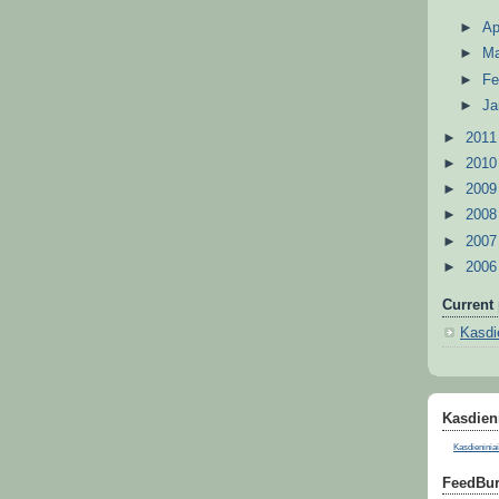
►
Ap
►
M
►
Fe
►
Ja
►
201
►
201
►
200
►
200
►
200
►
200
Current 
Kasdie
Kasdieni
Kasdieniniai
FeedBur