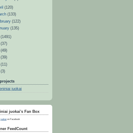
ril
(120)
arch
(133)
bruary
(122)
nuary
(135)
1
(1491)
0
(37)
9
(49)
8
(39)
7
(11)
6
(3)
projects
niniai juokai
niai juokai's Fan Box
 juokai
on Facebook
ner FeedCount