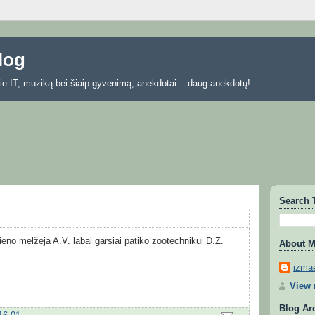
blog
 apie IT, muziką bei šiaip gyvenimą; anekdotai... daug anekdotų!
Search 
ieno melžėja A.V. labai garsiai patiko zootechnikui D.Z.
About 
izmae
View 
Blog Ar