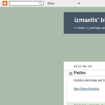
izmaelis' 
ir rimtai, ir juokingai
2012-05-18
Patiko
Kolūkio daržinėje ant š
http://ping.fm/urluz