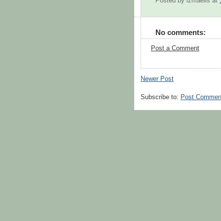
Posted by
izmaelis
at
No comments:
Post a Comment
Newer Post
Subscribe to:
Post Commen