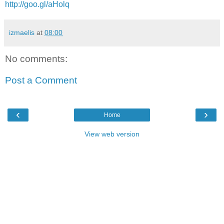
http://goo.gl/aHolq
izmaelis
at
08:00
No comments:
Post a Comment
‹
›
Home
View web version