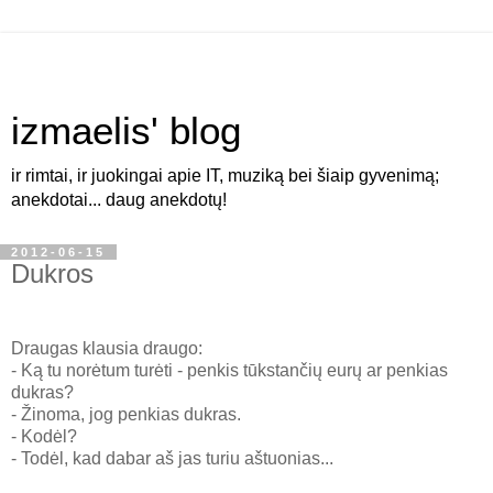
izmaelis' blog
ir rimtai, ir juokingai apie IT, muziką bei šiaip gyvenimą;
anekdotai... daug anekdotų!
2012-06-15
Dukros
Draugas klausia draugo:
- Ką tu norėtum turėti - penkis tūkstančių eurų ar penkias
dukras?
- Žinoma, jog penkias dukras.
- Kodėl?
- Todėl, kad dabar aš jas turiu aštuonias...