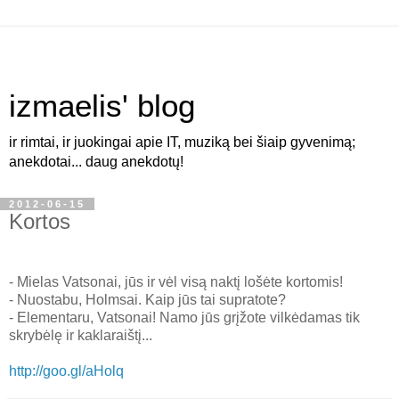
izmaelis' blog
ir rimtai, ir juokingai apie IT, muziką bei šiaip gyvenimą;
anekdotai... daug anekdotų!
2012-06-15
Kortos
- Mielas Vatsonai, jūs ir vėl visą naktį lošėte kortomis!
- Nuostabu, Holmsai. Kaip jūs tai supratote?
- Elementaru, Vatsonai! Namo jūs grįžote vilkėdamas tik
skrybėlę ir kaklaraištį...
http://goo.gl/aHolq