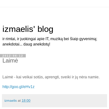
izmaelis' blog
ir rimtai, ir juokingai apie IT, muziką bei šiaip gyvenimą;
anekdotai... daug anekdotų!
2012-06-12
Laimė
Laimė - kai veikai sotūs, aprengti, sveiki ir jų nėra namie.
http://goo.gl/eHv1z
izmaelis
at
18:00