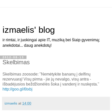
izmaelis' blog
ir rimtai, ir juokingai apie IT, muziką bei šiaip gyvenimą;
anekdotai... daug anekdotų!
2012-08-13
Skelbimas
Skelbimas zoosode: "Nemėtykite bananų į delfinų
rezervuarą! Visų pirma - jie jų nevalgo, visų antra -
išbadėjusios beždžionėlės šoka į vandenį ir nuskęsta."
http://goo.gl/6txbj
izmaelis
at
14:00