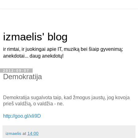
izmaelis' blog
ir rimtai, ir juokingai apie IT, muziką bei šiaip gyvenimą;
anekdotai... daug anekdotų!
2012-09-07
Demokratija
Demokratija sugalvota taip, kad žmogus jaustų, jog kovoja
prieš valdžią, o valdžia - ne.
http://goo.gl/xIi9D
izmaelis
at
14:00