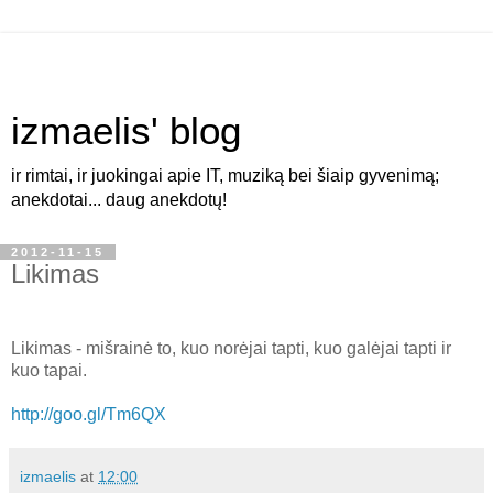
izmaelis' blog
ir rimtai, ir juokingai apie IT, muziką bei šiaip gyvenimą;
anekdotai... daug anekdotų!
2012-11-15
Likimas
Likimas - mišrainė to, kuo norėjai tapti, kuo galėjai tapti ir
kuo tapai.
http://goo.gl/Tm6QX
izmaelis
at
12:00