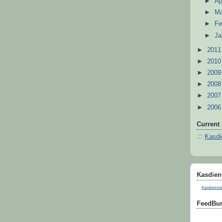
►
Ap
►
M
►
Fe
►
Ja
►
201
►
201
►
200
►
200
►
200
►
200
Current 
Kasdie
Kasdieni
Kasdieniniai
FeedBur