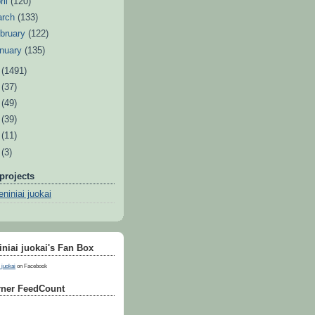
ril
(120)
arch
(133)
bruary
(122)
nuary
(135)
1
(1491)
0
(37)
9
(49)
8
(39)
7
(11)
6
(3)
projects
niniai juokai
niai juokai's Fan Box
 juokai
on Facebook
ner FeedCount