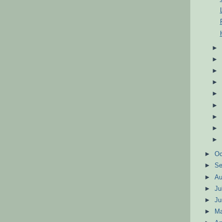
►
Oc
►
S
►
A
►
Ju
►
J
►
M