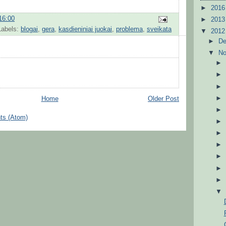
►
201
16:00
►
201
Labels:
blogai
,
gera
,
kasdieniniai juokai
,
problema
,
sveikata
▼
201
►
D
▼
N
Home
Older Post
ts (Atom)