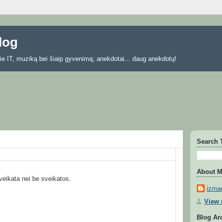
blog
 apie IT, muziką bei šiaip gyvenimą; anekdotai... daug anekdotų!
Search 
About 
eikata nei be sveikatos.
izmae
View 
Blog Ar