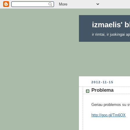
izmaelis' 
ir rimtai, ir juokingai
2012-11-15
Problema
Geriau problemos su sv
http://goo.gl/Tm6QX