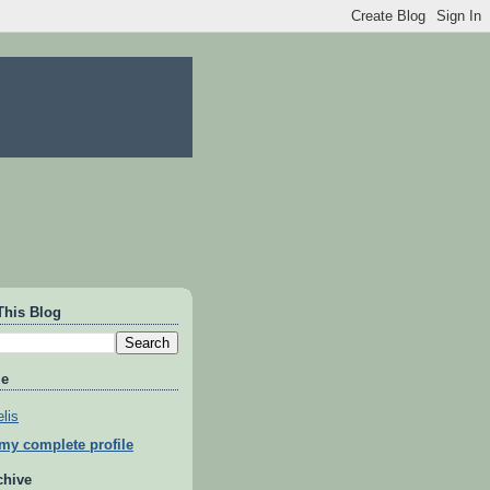
This Blog
Me
lis
my complete profile
chive