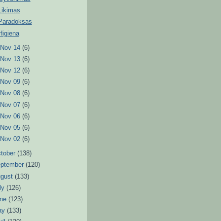
Likimas
Paradoksas
Higiena
►
Nov 14
(6)
►
Nov 13
(6)
►
Nov 12
(6)
►
Nov 09
(6)
►
Nov 08
(6)
►
Nov 07
(6)
►
Nov 06
(6)
►
Nov 05
(6)
►
Nov 02
(6)
tober
(138)
eptember
(120)
ugust
(133)
ly
(126)
une
(123)
ay
(133)