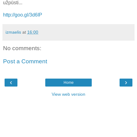
užpūsti...
http://goo.gl/3d6IP
izmaelis
at
16:00
No comments:
Post a Comment
‹
›
Home
View web version