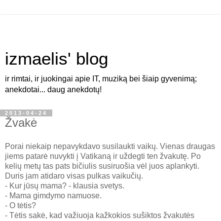
izmaelis' blog
ir rimtai, ir juokingai apie IT, muziką bei šiaip gyvenimą;
anekdotai... daug anekdotų!
2013-04-24
Žvakė
Porai niekaip nepavykdavo susilaukti vaikų. Vienas draugas
jiems patarė nuvykti į Vatikaną ir uždegti ten žvakutę. Po
kelių metų tas pats bičiulis susiruošia vėl juos aplankyti.
Duris jam atidaro visas pulkas vaikučių.
- Kur jūsų mama? - klausia svetys.
- Mama gimdymo namuose.
- O tėtis?
- Tėtis sakė, kad važiuoja kažkokios sušiktos žvakutės