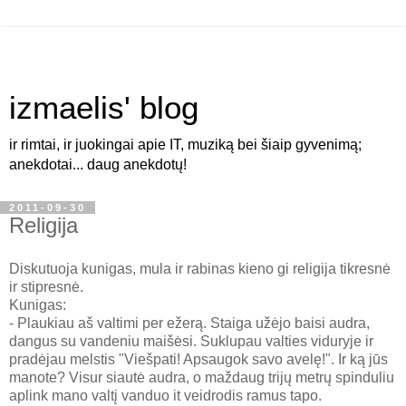
izmaelis' blog
ir rimtai, ir juokingai apie IT, muziką bei šiaip gyvenimą;
anekdotai... daug anekdotų!
2011-09-30
Religija
Diskutuoja kunigas, mula ir rabinas kieno gi religija tikresnė
ir stipresnė.
Kunigas:
- Plaukiau aš valtimi per ežerą. Staiga užėjo baisi audra,
dangus su vandeniu maišėsi. Suklupau valties viduryje ir
pradėjau melstis "Viešpati! Apsaugok savo avelę!". Ir ką jūs
manote? Visur siautė audra, o maždaug trijų metrų spinduliu
aplink mano valtį vanduo it veidrodis ramus tapo.