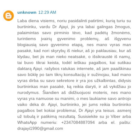
unknown
12:29 AM
Laba diena visiems, noriu pasidalinti patirtimi, kurią turiu su
burtininku, vardu Dr Ajayi, jis yra labai galingas žmogus,
palaimintas savo pirminio tėvo, kad padėtų žmonėms,
turintiems įvairių gyvenimo problemų, aš išgyvenu
blogiausią savo gyvenimo etapą, nes mano vyras man
pasakė, kad nori skyrybų iš niekur, aš jo paklausiau, kur aš
klydau, bet jis man nieko neatsakė, o išsikraustė iš namų,
tai buvo tikrai keista, todėl ieškau pagalbos, kai sutikau
daktarą Ajayi. rašybos ratukas internete, aš jam paaiškinau
savo būklę po tam tikrų konsultacijų ir sužinojau, kad mano
vyras dirba su savo sekretore ir yra jos užkalbintas, didysis
burtininkas man pasakė, ką reikia daryti, ir aš vykdžiau jo
nurodymus. Šiandien aš didžiuojuosi moteris, nes mano
vyras yra namuose su manimi, o mes laukiame savo antrojo
vaiko dėka dr. Ajayi, burtininko, jei jums reikia burtininko
pagalbos bet kokiai problemai, Dr Ajayi yra teisus. asmenį
už tobulą ir patikimą rezultatą. Susisiekite su jo Viber arba
WhatsApp numeriu: +2347084887094 arba el. paštu:
drajayi1990@gmail.com