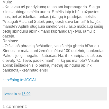
Mula:
- Keliavau aš per dykumą raitas ant kupranugario. Staiga
kilo siaubinga smėlio audra. Smėlis taip ir būtų užpustęs
mus, bet aš iškėliau rankas į dangų ir pradėjau melstis
"Visagali Alachai! Suteik prieglobstį savo tarnui!" Ir ką jūs
manote? Aplink stūgauja smėlio viesulas,o maždaug šešių
pėdų spinduliu aplink mano kupranugarį - tylu, ramu it
oazėje.
Rabinas:
- O štai aš phraeitą šeštadienį vaikšinėju ghreta hRaudų
Sienos ihr matau ant žemės mėtosi 100 dolehrių banknotas.
Pakelti jo, gi, negaliu - šabašas. Na, ihr khreipiausi aš pas
dievulį: "O, Tėve, padėk man!" Ihr ką jūs manote? Visuhr
aplink šeštadienis, o penkių methrų spinduliu aplink
banknotą - ketvihrtadienis!
http://ping.fm/lOCAl
izmaelis
at
18:00
1 comment: