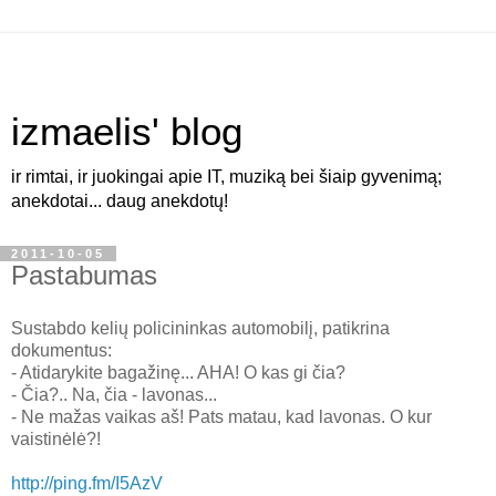
izmaelis' blog
ir rimtai, ir juokingai apie IT, muziką bei šiaip gyvenimą;
anekdotai... daug anekdotų!
2011-10-05
Pastabumas
Sustabdo kelių policininkas automobilį, patikrina
dokumentus:
- Atidarykite bagažinę... AHA! O kas gi čia?
- Čia?.. Na, čia - lavonas...
- Ne mažas vaikas aš! Pats matau, kad lavonas. O kur
vaistinėlė?!
http://ping.fm/I5AzV