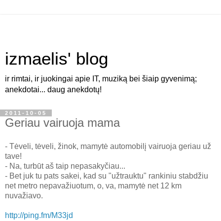
izmaelis' blog
ir rimtai, ir juokingai apie IT, muziką bei šiaip gyvenimą;
anekdotai... daug anekdotų!
2011-10-05
Geriau vairuoja mama
- Tėveli, tėveli, žinok, mamytė automobilį vairuoja geriau už
tave!
- Na, turbūt aš taip nepasakyčiau...
- Bet juk tu pats sakei, kad su "užtrauktu" rankiniu stabdžiu
net metro nepavažiuotum, o, va, mamytė net 12 km
nuvažiavo.
http://ping.fm/M33jd